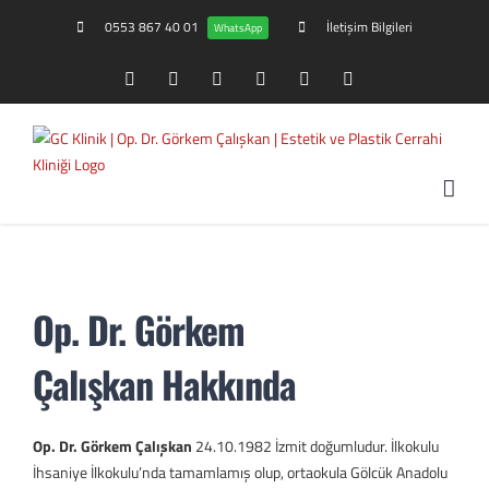
0553 867 40 01
İletişim Bilgileri
WhatsApp
Facebook
Twitter
YouTube
Instagram
Google+
Email
Op. Dr. Görkem
Çalışkan
Hakkında
Op. Dr. Görkem Çalışkan
24.10.1982 İzmit doğumludur. İlkokulu
İhsaniye İlkokulu’nda tamamlamış olup, ortaokula Gölcük Anadolu