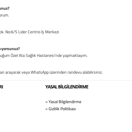
unuz?
yorum.
. No:6/S Lider Centrio İş Merkezi
pıyorsunuz?
lduğum Özel Ata Sağlık Hastanesi’nde yapmaktayım.
 arayarak veya WhatsApp üzerinden randevu alabilirsiniz.
RI
YASAL BİLGİLENDİRME
» Yasal Bilgilendirme
» Gizlilik Politikası