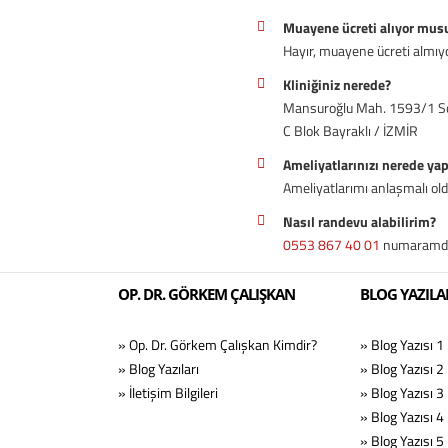
Muayene ücreti alıyor mus
Hayır, muayene ücreti almı
Kliniğiniz nerede?
Mansuroğlu Mah. 1593/1 Sok
C Blok Bayraklı / İZMİR
Ameliyatlarınızı nerede ya
Ameliyatlarımı anlaşmalı o
Nasıl randevu alabilirim?
0553 867 40 01
numaramdan
OP. DR. GÖRKEM ÇALIŞKAN
BLOG YAZILA
» Op. Dr. Görkem Çalışkan Kimdir?
» Blog Yazısı 1
» Blog Yazıları
» Blog Yazısı 2
» İletişim Bilgileri
» Blog Yazısı 3
» Blog Yazısı 4
» Blog Yazısı 5