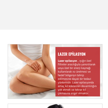
LAZER EPİLASYON
Lazer epilasyon
, ışığın özel
filtreler aracılığıyla yansıtılarak
veya özel bir enerji kaynağı
kullanılarak ısı üretmesi ve
hedef bölgenşn tahrip
edilmesine dayalı bir tedavi
yöntemidir. Lazer epilasyonda
amaç kıl köklerinin devamlılığını
yok etmek ve tekrar kıl
çıkmasına engel olmaktır.