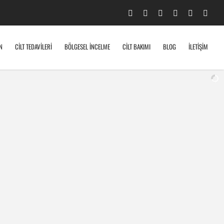
Facebook
Twitter
YouTube
Instagram
Google+
Emai
N
CİLT TEDAVİLERİ
BÖLGESEL İNCELME
CİLT BAKIMI
BLOG
İLETİŞİM