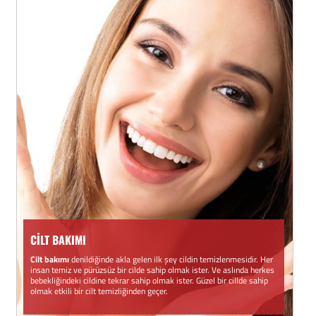
CİLT BAKIMI
Cilt bakımı
denildiğinde akla gelen ilk şey cildin temizlenmesidir. Her
insan temiz ve pürüzsüz bir cilde sahip olmak ister. Ve aslında herkes
bebekliğindeki cildine tekrar sahip olmak ister. Güzel bir cillde sahip
olmak etkili bir cilt temizliğinden geçer.