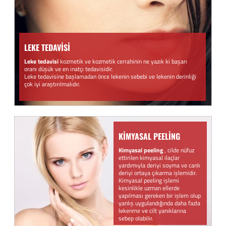
LEKE TEDAVİSİ
Leke tedavisi
kozmetik ve kozmetik cerrahinin ne yazık ki başarı
oranı düşük ve en inatçı tedavisidir.
Leke tedavisine başlamadan önce lekenin sebebi ve lekenin derinliği
çok iyi araştırılmalıdır.
KİMYASAL PEELİNG
Kimyasal peeling
, cilde nüfuz
ettirilen kimyasal ilaçlar
yardımıyla deriyi soyma ve canlı
deriyi ortaya çıkarma işlemidir.
Kimyasal peeling işlemi
kesinlikle uzman ellerde
yapılması gereken bir işlem olup
yanlış uygulandığında daha fazla
lekenme ve cilt yanıklarına
sebep olabilir.