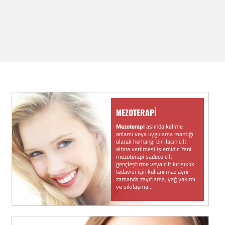
MEZOTERAPİ
Mezoterapi
aslında kelime
anlamı veya uygulama mantığı
olarak herhangi bir ilacın cilt
altına verilmesi işlemidir. Yani
mezoterapi sadece cilt
gençleştirme veya cilt kırışıklık
tedavisi için kullanılmaz aynı
zamanda zayıflama, yağ yakımı
ve sıkılaşma…